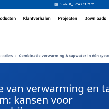
Contact
0592 21 71 21
oducten
Klantverhalen
Projecten
Downloads
boilers
›
Combinatie verwarming & tapwater in één syst
e van verwarming en t
m: kansen voor