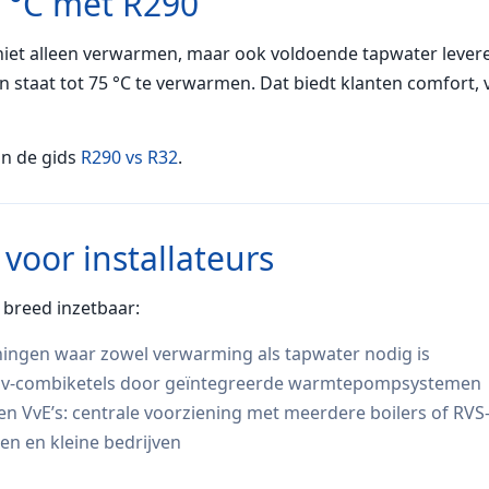
5 °C met R290
iet alleen verwarmen, maar ook voldoende tapwater leveren
aat tot 75 °C te verwarmen. Dat biedt klanten comfort, ve
in de gids
R290 vs R32
.
voor installateurs
breed inzetbaar:
ningen waar zowel verwarming als tapwater nodig is
 cv-combiketels door geïntegreerde warmtepompsystemen
VvE’s: centrale voorziening met meerdere boilers of RVS
jken en kleine bedrijven