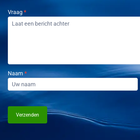
Vraag
*
Contact
opnemen
Naam
*
Verzenden