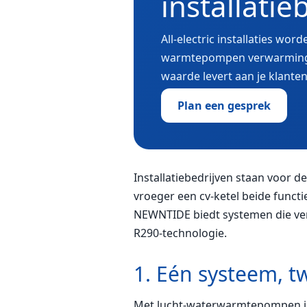
installatie
All-electric installaties w
warmtepompen verwarming en 
waarde levert aan je klanten
Plan een gesprek
Installatiebedrijven staan voor 
vroeger een cv-ketel beide functi
NEWNTIDE biedt systemen die ver
R290-technologie.
1. Eén systeem, t
Met lucht-waterwarmtepompen in