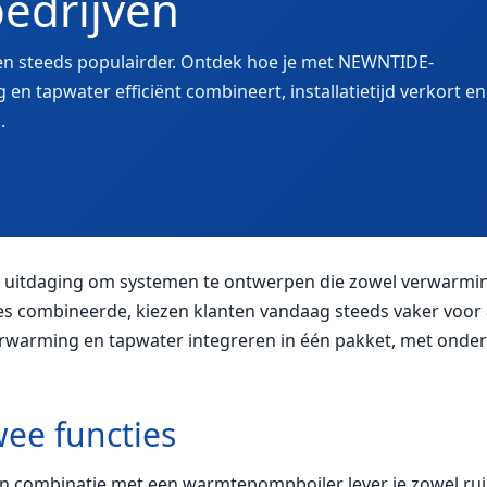
bedrijven
orden steeds populairder. Ontdek hoe je met NEWNTIDE-
tapwater efficiënt combineert, installatietijd verkort en
.
de uitdaging om systemen te ontwerpen die zowel verwarmi
es combineerde, kiezen klanten vandaag steeds vaker voor a
warming en tapwater integreren in één pakket, met onder
wee functies
 combinatie met een warmtepompboiler lever je zowel rui