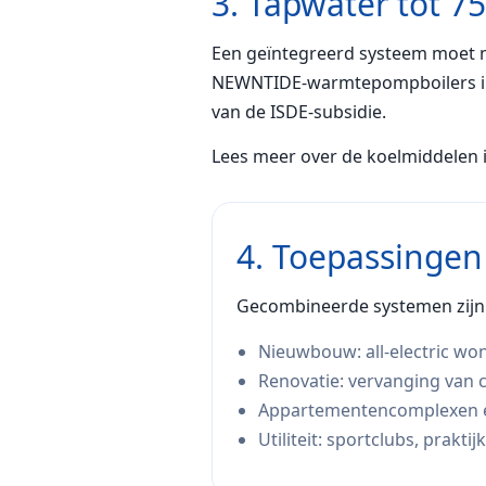
3. Tapwater tot 7
Een geïntegreerd systeem moet n
NEWNTIDE-warmtepompboilers in st
van de ISDE-subsidie.
Lees meer over de koelmiddelen 
4. Toepassingen 
Gecombineerde systemen zijn 
Nieuwbouw: all-electric wo
Renovatie: vervanging van
Appartementencomplexen en 
Utiliteit: sportclubs, prakti