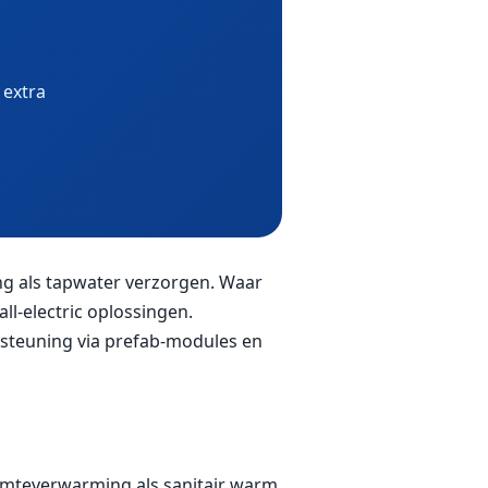
 extra
ng als tapwater verzorgen. Waar
ll-electric oplossingen.
steuning via prefab-modules en
mteverwarming als sanitair warm