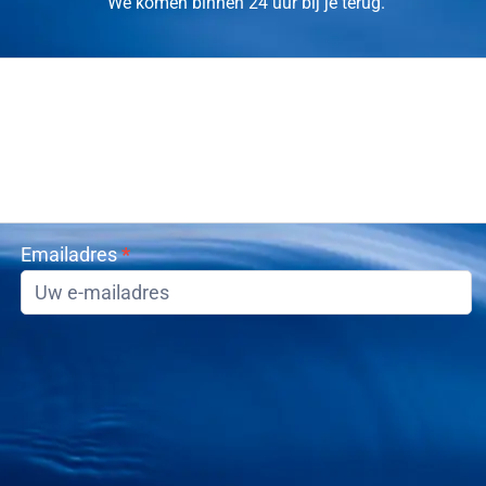
We komen binnen 24 uur bij je terug.
Emailadres
*