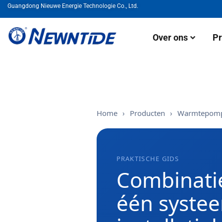
Guangdong Nieuwe Energie Technologie Co., Ltd.
Over ons
Pr
Home
›
Producten
›
Warmtepomp
PRAKTISCHE GIDS
Combinati
één systee