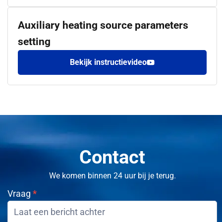
Auxiliary heating source parameters
setting
Bekijk instructievideo
Contact
We komen binnen 24 uur bij je terug.
Vraag
*
Contact
opnemen