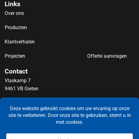
Links
Over ons
Producten
Klantverhalen
Projecten
Offerte aanvragen
Contact
Vlaskamp 7
9461 VB Gieten
info@newntide.nl
0592 – 21 71 21
LinkedIn
KvK: 72640413