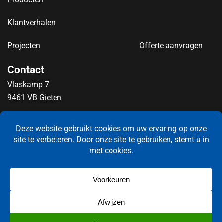
Klantverhalen
Projecten
Offerte aanvragen
Contact
Vlaskamp 7
9461 VB Gieten
info@newntide.nl
0592 – 21 71 21
LinkedIn
KvK: 72640413